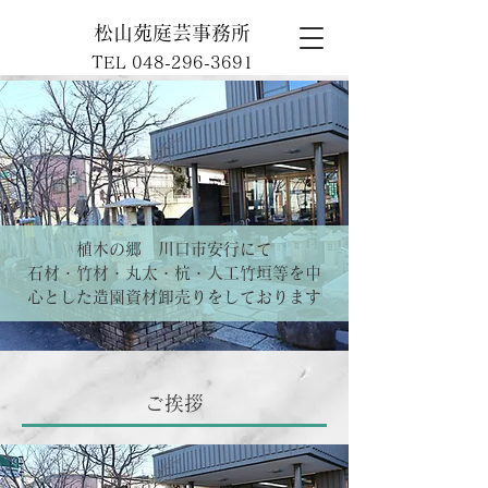
松山苑庭芸事務所
​TEL
048-296-3691
​植木の郷 川口市安行にて
石材・竹材・丸太・杭・人工竹垣等を中
心とした造園資材卸売りをしております​
​ご挨拶