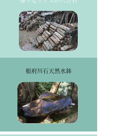
様々なサイズの六方石
根府川石天然水鉢